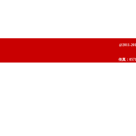
@2011
传真：0571-
地址：杭州市下城区东新路重机巷桥边新