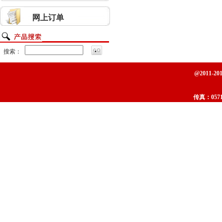
网上订单
搜索：
@2011
传真：0571-
地址：杭州市下城区东新路重机巷桥边新