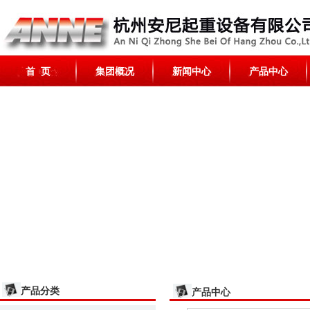
首 页
集团概况
新闻中心
产品中心
产品分类
产品中心