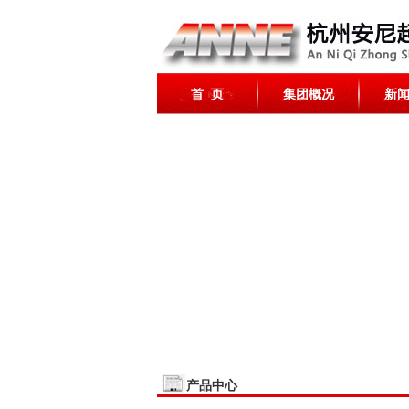
首 页
集团概况
新
产品中心