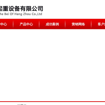
闻中心
产品中心
成功案例
营销网络
客户